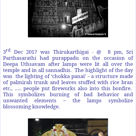
rd
3
Dec 2017 was Thirukarthigai - @ 8 pm, Sri
Parthasarathi had purappadu on the occasion of
Deepa Uthsavam after lamps were lit all over the
temple and in all sannadhis. The highlight of the day
was the lighting of ‘chokka panai’ – a structure made
of palmirah trunk and leaves stuffed with rice bran
etc., ….. people put fireworks also into this bonfire.
This symbolizes burning of bad behavior and
unwanted elements ~ the lamps symbolize
blossoming knowledge.