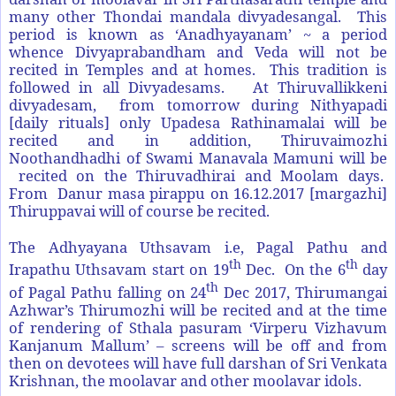
many other Thondai mandala divyadesangal. This
period is known as ‘Anadhyayanam’ ~ a period
whence Divyaprabandham and Veda will not be
recited in Temples and at homes. This tradition is
followed in all Divyadesams. At Thiruvallikkeni
divyadesam, from tomorrow during Nithyapadi
[daily rituals] only Upadesa Rathinamalai will be
recited and in addition, Thiruvaimozhi
Noothandhadhi of Swami Manavala Mamuni will be
recited on the Thiruvadhirai and Moolam days.
From Danur masa pirappu on 16.12.2017 [margazhi]
Thiruppavai will of course be recited.
The Adhyayana Uthsavam i.e, Pagal Pathu and
th
th
Irapathu Uthsavam start on 19
Dec. On the 6
day
th
of Pagal Pathu falling on 24
Dec 2017, Thirumangai
Azhwar’s Thirumozhi will be recited and at the time
of rendering of Sthala pasuram ‘Virperu Vizhavum
Kanjanum Mallum’ – screens will be off and from
then on devotees will have full darshan of Sri Venkata
Krishnan, the moolavar and other moolavar idols.