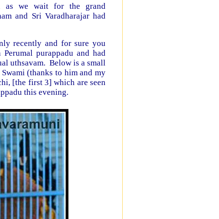
n as we wait for the grand
ham and Sri Varadharajar had
ly recently and for sure you
a Perumal purappadu and had
ual uthsavam. Below is a small
ni Swami (thanks to him and my
, [the first 3] which are seen
appadu this evening.