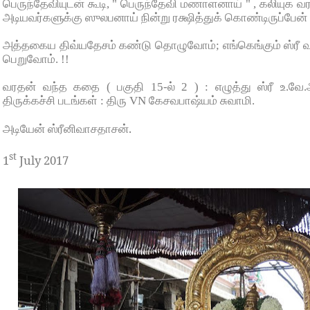
பெருந்தேவியுடன் கூடி, " பெருந்தேவி மணாளனாய் " , கலியுக 
அடியவர்களுக்கு ஸுலபனாய் நின்று ரக்ஷித்துக் கொண்டிருப்பேன் 
அத்தகைய திவ்யதேசம் கண்டு தொழுவோம்; எங்கெங்கும் ஸ்ரீ வ
பெறுவோம். !!
வரதன் வந்த கதை ( பகுதி 15-ல் 2 ) : எழுத்து ஸ்ரீ உ.வே.அ
திருக்கச்சி படங்கள் : திரு VN கேசவபாஷ்யம் சுவாமி.
.
அடியேன்
ஸ்ரீனிவாசதாசன்
st
1
July 2017