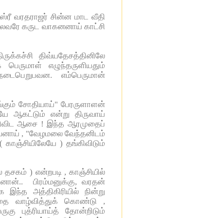
்ரீ வரதராஜர் சின்ன மாட வீதி
மூலவரே கருட வாகனனாய் காட்சி
ுக்கச்சி திவ்யதேசத்தினிலே
 பெருமாள் எழுந்தருளியதும்
 நடைபெறுபவன. எம்பெருமான்
ங்கும் சோதியாய்" பேரருளாளன்
ியே ஆகட்டும் என்று திருவாய்
்கிவிட ஆசை ! இந்த ஆரமுதைப்
தவனாய் , "வேழமலை வேந்தனிடம்
 காஞ்சியிலேயே ) தங்கிவிடும்
 தசகம் ) என்றபடி , காஞ்சியில்
ான்.. பிரம்மனுக்கு, வரதன்
இந்த அத்திகிரியில் நின்று
 வாழ்வித்துக் கொண்டு ,
ு புத்ரியாய்த் தோன்றிடும்