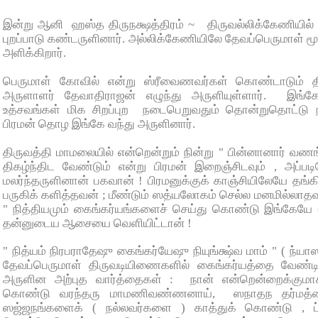
இன்று ஆனி ஹஸ்த திருநக்ஷத்திரம் ~ திருவல்லிக்கேணியில் ஸ
புறப்பாடு கண்டருளினார். அல்லிக்கேணியிலே தேவப்பெருமாள் 
அளிக்கிறார்.
பெருமாள் கோவில் என்று ஸ்ரீவைணவர்கள் கொண்டாடும் திர
அருளாளர் தேவாதிராஜன் எழுந்து அருளியுள்ளார். இங்கே
உத்சவங்கள் மிக சிறப்புற நடைபெறுவதும் தொன்றுதொட்டு
பிரமன் தொழ இங்கே வந்து அருளினார்.
திருவத்தி மாமலையில் என்றென்றும் நின்று " பின்னானார் வண
திகழ்ந்திட வேண்டும் என்று பிரமன் இறைஞ்சிடவும் , அப்பட
மலர்ந்தருளினான் பகவான் ! பிரமனுக்குக் காஞ்சியிலேயே தங
பருகிக் களித்தவன் ; மீண்டும் ஸத்யலோகம் செல்ல மனமில்லா
" நித்தியமும் கைங்கர்யங்களைச் செய்து கொண்டு இங்கேயே (
தன்னுடைய ஆசையை வெளியிட்டான் !
" நித்யம் நிரபராதேஷு கைங்கர்யேஷு நியுங்க்ஷ்வ மாம் " ( ந்யாஸ
தேவப்பெருமாள் திருவடியிணைகளில் கைங்கர்யத்தை வேண்டின
அருளின அற்புத வார்த்தைகள் : நான் என்றென்றைக்குமாக 
கொண்டு வரந்தரு மாமணிவண்ணனாய், ஸநாதந தர்மத்தை
ஸஜ்ஜநங்களைக் ( நல்லவர்களை ) காத்துக் கொண்டு , ப்ருக