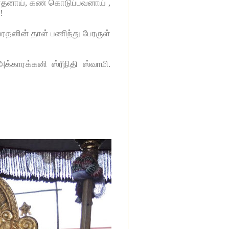
வரதனாய், கண் கொடுப்பவனாய் ,
!
ரதனின் தாள் பணிந்து பேரருள்
க்காரக்கனி ஸ்ரீநிதி ஸ்வாமி.