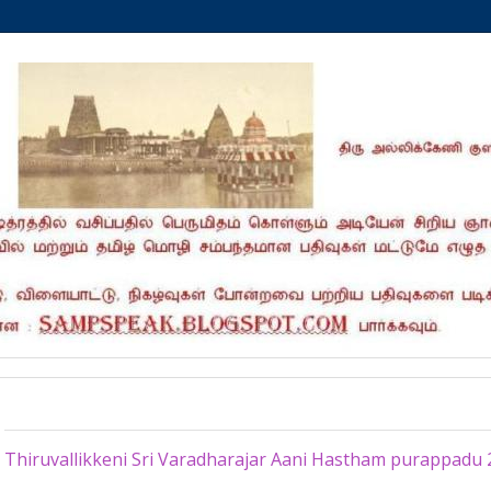
Saturday, July 1, 2017
Thiruvallikkeni Sri Varadharajar Aani Hastham purappadu