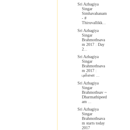
Sri Azhagiya
Singar
Simhavahanam
- #
Thiruvallikk...
Sri Azhagiya
Singar
Brahmothsava
m 2017 : Day
2...
Sri Azhagiya
Singar
Brahmothsava
m 2017 :
புன்னை ...
Sri Azhagiya
Singar
Brahmothsav ~
Dharmathipeed
am ...
Sri Azhagiya
Singar
Brahmothsava
m starts today
2017