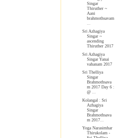
Singar
Thiruther ~
Aani
brahmothsavam
...
Sri Azhagiya
Singar ~
ascending
Thiruther 2017
Sri Azhagiya
Singar Yanai
vahanam 2017
Sri Thelliya
Singar
Brahmothsava
m 2017 Day 6 :
@ ...
Kolangal : Sri
Azhagiya
Singar
Brahmothsava
m 2017...
Yoga Narasimhar
Thirukolam -
Sri Thelliya