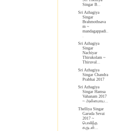
Singar B...
Sri Azhagiya
Singar
Brahmothsava
m ~
mandagappadi..
.
Sri Azhagiya
Singar
Nachiyar
Thirukolam ~
Thiruval...
Sri Azhagiya
Singar Chandra
Prabhai 2017
Sri Azhagiya
Singar Hamsa
Vahanam 2017
~ அன்னமாய...
Thelliya Singar
Garuda Sevai
2017 ~
பொலிந்த
கருடன்...