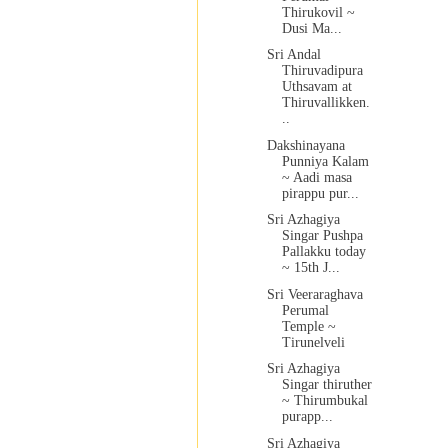
Thirukovil ~
Dusi Ma...
Sri Andal
Thiruvadipura
Uthsavam at
Thiruvallikken.
..
Dakshinayana
Punniya Kalam
~ Aadi masa
pirappu pur...
Sri Azhagiya
Singar Pushpa
Pallakku today
~ 15th J...
Sri Veeraraghava
Perumal
Temple ~
Tirunelveli
Sri Azhagiya
Singar thiruther
~ Thirumbukal
purapp...
Sri Azhagiya