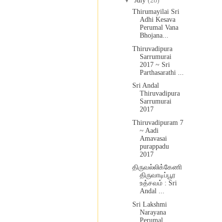
▼
July
(28)
Thirumayilai Sri
Adhi Kesava
Perumal Vana
Bhojana...
Thiruvadipura
Sarrumurai
2017 ~ Sri
Parthasarathi ...
Sri Andal
Thiruvadipura
Sarrumurai
2017
Thiruvadipuram 7
~ Aadi
Amavasai
purappadu
2017
திருவல்லிக்கேணி
திருவாடிப்பூர
உத்சவம் : Sri
Andal ...
Sri Lakshmi
Narayana
Perumal