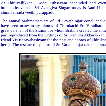
At Thiruvallikkeni, Kodai Uthsavam concluded and eve
brahmothsavam of Sri Azhagiya Singar, today is Aani Hast
chinna maada veethi purappadu.
The annual brahmothsavam of Sri Devathirajar concluded on
have seen many many photos of Thirukachi Sri Varadharaj
great darshan of the Swami, for whom Brahma created the ann
part reproduced from the writings of Sri Srinidhi Akkarakka
friend VN Kesavabashyam for the post and photos of Thirukachi
here). The rest are the photos of Sri Varadharajar taken in pur