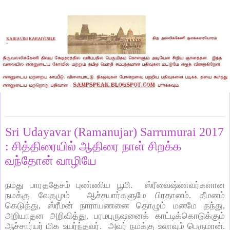
Monday, May 1, 2017
Sri Udayavar (Ramanujar) Sarrumurai 2017
: சித்திரையில் ஆதிரை நாள் சிறக்க
வந்தோன் வாழியே
நமது பாரததேசம் புண்ணிய பூமி. ஸ்ரீவைஷ்ணவர்களான
நமக்கு வேதமும் ஆச்சயார்களுமே பிரதானம். தீமனம்
கெடுத்து, ஸ்ரீமன் நாராயணனை தொழும் மனமே தந்து,
அறியாதன அறிவித்து, பரமபுருஷனைக் காட்டிக்கொடுக்கும்
ஆச்சார்யர் மிக உயர்ந்தவர். அவர் நமக்கு உலாவும் பெருமான்.