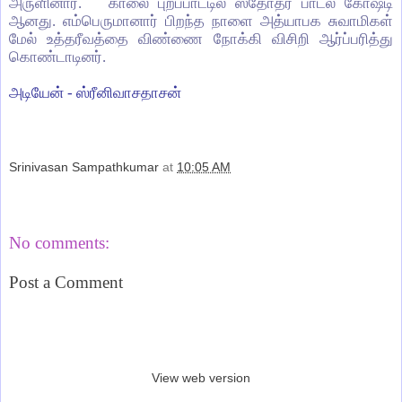
அருளினார். காலை புறப்பாட்டில் ஸ்தோத்ர பாடல் கோஷ்டி
ஆனது. எம்பெருமானார் பிறந்த நாளை அத்யாபக சுவாமிகள்
மேல் உத்தரீவத்தை விண்ணை நோக்கி விசிறி ஆர்ப்பரித்து
கொண்டாடினர்.
அடியேன்
-
ஸ்ரீனிவாசதாசன்
Srinivasan Sampathkumar
at
10:05 AM
Share
No comments:
Post a Comment
‹
›
Home
View web version