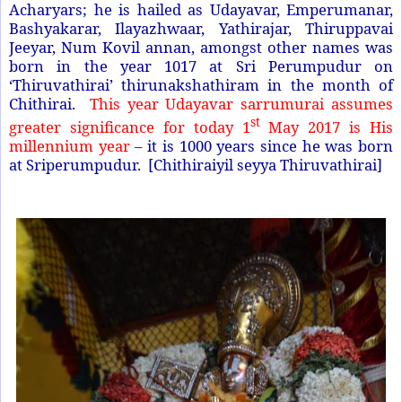
Acharyars; he is hailed as Udayavar, Emperumanar,
Bashyakarar, Ilayazhwaar, Yathirajar, Thiruppavai
Jeeyar, Num Kovil annan, amongst other names was
born in the year 1017 at Sri Perumpudur on
‘Thiruvathirai’ thirunakshathiram in the month of
Chithirai.
This year Udayavar sarrumurai assumes
st
greater significance for today 1
May 2017 is His
millennium year
– it is 1000 years since he was born
at Sriperumpudur. [Chithiraiyil seyya Thiruvathirai]