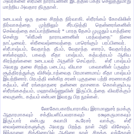
அவர்களை ஸ்ரீமன் நாராயணன் இடத்தில் பக்தி செலுத்துமாறு
மாற்றிய அவதார திருநாள்.
உடையவர் ஒரு தலை சிறந்த நிர்வாகி. ஸ்ரீரங்கம் கோவிலின்
நிர்வாகத்தை முற்றிலும் சீர்படுத்தி தென்னரங்கனின்
செல்வத்தை காப்பாற்றினவர் * பாரத தேசம் முழுதும் யாத்திரை
சென்று "ஸ்ரீமன் நாராயணனின் பரத்வத்தை" நிலை
நாட்டினவர். ஸ்ரீவைஷ்ணவத்தை பாரெங்கும் பரப்பினவர்.
ஸ்ரீபாஷ்யம், வேதாந்த தீபம், வேதாந்த ஸாரம், வேதார்த்த
ஸங்க்ரஹம், பகவத் கீதா பாஷ்யம், கத்யத்ரயம் ஆகிய
கிரந்தங்களை உடையவர் அருளிச் செய்தார். ஸ்ரீ பாஷ்யம்
அவரது தலை சிறந்த படைப்பு. வியாச பகவானின் ப்ருஹ்ம
சூத்திரத்துக்கு விசிஷ்டாத்வைத பிரமாணமாய் கீதா பாஷ்யம்
இயற்றினார். பிரபத்தி என்கிற சரண் புகுதலை பற்றி சரணாகதி
கத்யம், ஸ்ரீ ரங்கநாதரை தன்னை தாசனாக கொள்ளும்படி
ஸ்ரீரங்ககத்யம், மஹாவிஷ்ணுவின் இருப்பிடத்தை விவரிக்கும்
வைகுண்ட கத்யம் என்பன இவரது பிற நூல்கள்.
லோகோபகாரியாராகிய இராமானுசர் நமக்கு
ஆதாரமாகவும் சக்தியளிப்பவராகவும் ரக்ஷகருமாகவும்
இருப்பார் என்பது சுவாமி கூரேசர் வாக்கு. ஸ்ரீ
வைஷ்ணவர்களுக்கு அவரது பிறந்த நாள் அதி விசேஷம்.
இந்நாளை சித்திரையில் ஆதிரை நாள் சிறக்க வந்தோன்