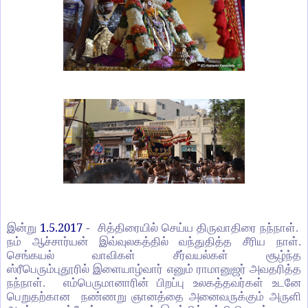
1.5.2017
இன்று
- சித்திரையில் செய்ய திருவாதிரை நந்நாள்.
நம் ஆச்சார்யன் இவ்வுலகத்தில் வந்துதித்த சீரிய நாள்.
செங்கயல் வாவிகள் சீர்வயல்கள் சூழ்ந்த
ஸ்ரீபெரும்புதூரில் இளையாழ்வார் எனும் ராமானுஜர் அவதரித்த
நந்நாள். எம்பெருமானாரின் பிறப்பு உலகத்தவர்கள் உடனே
பெறுதற்கான நண்ணறு ஞானத்தை அனைவருக்கும் அருளி