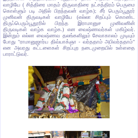
வாழியே ( சித்திரை மாதம் திருவாதிரை நட்சத்திரம் பெருமை
கொள்ளும் படி அதில் பிறந்தவன் வாழ்க); சீர் பெரும்பூதூர்
முனிவன் திருவடிகள் வாழியே (எல்லா சிறப்பும் கொண்ட
திருப்பெரும்பூதூரில் பிறந்த இராமானுச முனிவனின்
திருவடிகள் வாழ்க வாழ்க.) என வைஷ்ணவர்கள் மகிழ்வர்.
இன்றும் எல்லா வைஷ்ணவ தலங்களிலும் சேவாகாலம் முடியும்
போது "ராமானுஜார்ய திவ்யாக்ஞா - வர்ததாம் அபிவர்ததாம்"
என அவரது கட்டளைகள் சிறப்புற நடைமுறையில் உள்ளதை
பாராட்டுவர்.