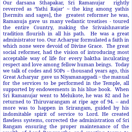
Our darsana Sthapakar, Sri Ramanujar rightly
reverred as ‘Yathi Rajar’ ~ the king among yathis
[hermits and sages], the greatest reformer he was,
Ramanuja gave us many vedantic treatises - toured
the entire Country, making the Srivaishnavatie
tradition flourish in all his path. He was a great
administrator too. Our Acharyar formulated a faith in
which none were devoid of Divine Grace. The great
social reformer, had the vision of introducing most
acceptable way of life for every baktha inculcating
respect and love among fellow human beings. Today
we talk of codes and SOPs – thousand years ago, this
Great Acharyar gave us Niyamanappadi ~ the manual
for the services to be performed in the Temple, all
supported by endowements in his blue book. When
Sri Ramanujar went to Melukote, he was 82 and he
returned to Thiruvarangam at ripe age of 94. – and
more was to happen in Srirangam, guided by his
indomitable spirit of service to Lord. He created
flawless systems, corrected the administration of Sri
Rangam ensuring the proper maintenance of the