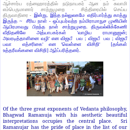
ஆச்சார்ய ரத்னஹாரத்தில் நடுநாயகர் ஆன நம் சுவாமி
எம்பெருமானார் சாற்றுமுறை - சித்திரையில் செய்ய
திருவாதிரை -
இன்று, இந்த நல்லுலகமே எதிர்பார்த்து காத்து
இருந்த ~ சீரிய நாள் - ஒப்புயர்வற்ற நம்மிராமாநுச முனியின்
ஆயிரமாவது பிறந்த நாள் சாற்றுமுறை. திருவல்லிக்கேணி
வீதிதனிலே அத்யாபகர்கள் 'வாழிய ராமானுஜன்;
அவரடித்தாளினை வழி' என விஜயீ பவ ; விஜயீ பவ ; விஜயீ
பவா எத்சரிகை' என 'வெள்ளை விசிறி' [தங்கள்
உத்தரீவங்களை விசிறி] ஆர்ப்பரித்தனர்.
Of the three great exponents of Vedanta philosophy,
Bhagwad Ramanuja with his aesthetic beautiful
interpretations occupies the central place. Sri
Ramanujar has the pride of place in the list of our