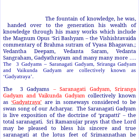
The fountain of knowledge, he was,
handed over to the generation his wealth of
knowledge through his many works which include
the Magnum Opus ‘Sri Bashyam – the Vishishtavaida
commentary of Brahma sutram of Vyasa Bhagavan.;
Vedantha Deepam, Vedanta Saram, Vedanta
Sangraham, Gadyathrayam and many many more
….
The 3 Gadyams – Saranagati Gadyam, Sriranga Gadyam
and Vaikunda Gadyam are collectively known as
‘Gadyatraya’.
The 3 Gadyams
– Saranagati Gadyam, Sriranga
Gadyam and Vaikunda Gadyam
collectively known
as
‘Gadyatraya’
are in someways considered to be
swan song of our Acharyar. The Saranagati Gadyam
is live exposition of the doctrine of ‘prapatti’ – the
total saranagati. Sri Ramanujar prays that thee Lord
may be pleased to bless his sincere and true
saranagati at the lotus feet of Srimannathan be