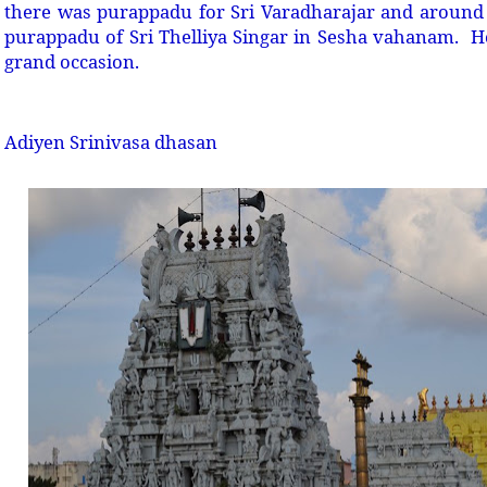
there was purappadu for Sri Varadharajar and around
purappadu of Sri Thelliya Singar in Sesha vahanam. H
grand occasion.
Adiyen Srinivasa dhasan