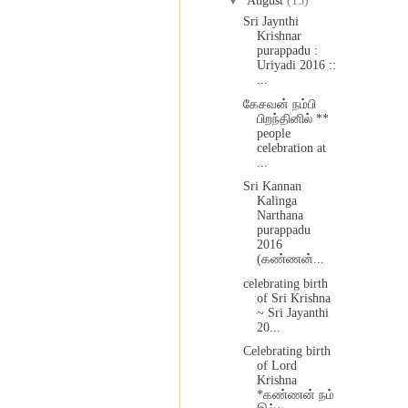
▼
August
(15)
Sri Jaynthi
Krishnar
purappadu :
Uriyadi 2016 ::
...
கேசவன் நம்பி
பிறந்தினில் **
people
celebration at
...
Sri Kannan
Kalinga
Narthana
purappadu
2016
(கண்ணன்...
celebrating birth
of Sri Krishna
~ Sri Jayanthi
20...
Celebrating birth
of Lord
Krishna
*கண்ணன் நம்