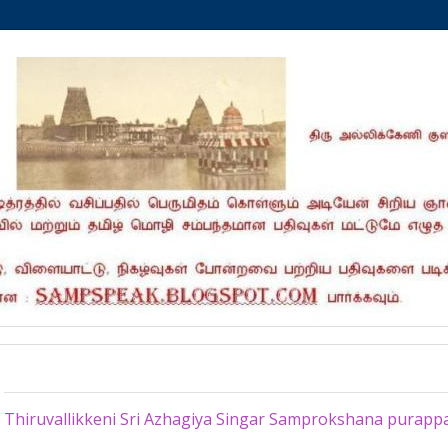
Thursday, August 25, 2016
Thiruvallikkeni Sri Azhagiya Singar Samprokshana purap