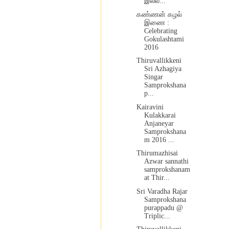
இல்ல...
கண்ணன் கழல்
இணை :
Celebrating
Gokulashtami
2016
Thiruvallikkeni
Sri Azhagiya
Singar
Samprokshana
p...
Kairavini
Kulakkarai
Anjaneyar
Samprokshana
m 2016 ...
Thirumazhisai
Azwar sannathi
samprokshanam
at Thir...
Sri Varadha Rajar
Samprokshana
purappadu @
Triplic...