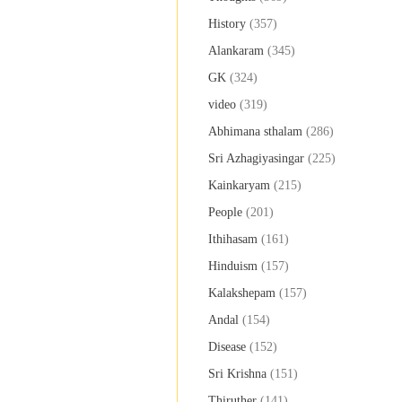
History
(357)
Alankaram
(345)
GK
(324)
video
(319)
Abhimana sthalam
(286)
Sri Azhagiyasingar
(225)
Kainkaryam
(215)
People
(201)
Ithihasam
(161)
Hinduism
(157)
Kalakshepam
(157)
Andal
(154)
Disease
(152)
Sri Krishna
(151)
Thiruther
(141)