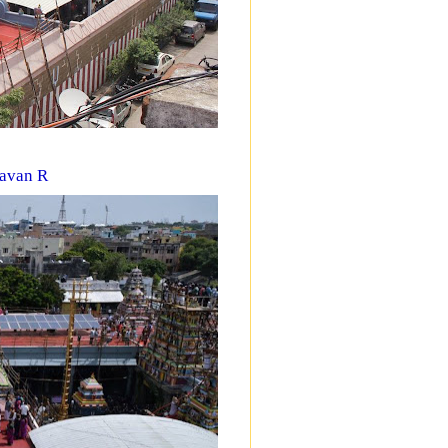
avan R