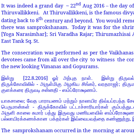
nd
It was indeed a grand day ~ 22
Aug 2016 – the day 
Thiruvallikkeni. At Thiruvallikkeni, is the famous divy
th
dating back to 8
century and beyond. You would reme
there was samprokshanam. Today it was for the shrin
[Yoga Narasimhar]; Sri Varadha Rajar; Thirumazhisai 
East Tank Sq. St.
The consecration was performed as per the Vaikhana
devotees came from all over the city to witness the co
the new looking Vimanas and Gopurams.
[22.8.2016]
இன்று
ஓர் அற்புத நாள்.
இன்று திருவல்
திருக்கோவிலில் - அருள்மிகு அழகிய சிங்கர்
,
வரதராஜர்
;
திரும
குளக்கரை திருவடி சன்னதி - ஸம்ப்ரோக்ஷணம்.
யாகசாலை
;
வேத பாராயணம் மற்றும் நாலாயிர திவ்யப்ரபந்த ச
பெருமான்கள் - திருக்கோவில் பட்டாச்சாரியார்கள் கும்பத்து
அருளி காலை சுமார் பத்து இருவது மணியளவில் ஸம்ப்ரோக்ஷண
பல்லாயிரக்கணக்கான
பக்தர்கள் இவ்வைபவத்தை கண்ணுற்று
,
The samprokshanam occurred in the morning at around