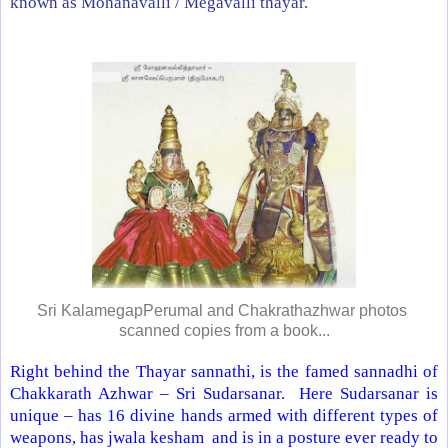
known as Mohanavalli / Megavalli thayar.
Sri KalamegapPerumal and Chakrathazhwar photos
scanned copies from a book...
Right behind the Thayar sannathi, is the famed sannadhi of
Chakkarath Azhwar – Sri Sudarsanar.
Here Sudarsanar is
unique – has 16 divine hands armed with different types of
weapons, has jwala kesham
and is in a posture ever ready to