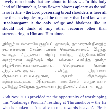
lovely rain-clouds that are about to bless …. In this holy
land of Thirumohur, lotus flowers blooms aplenty as the soil
is so fertile ~ the Lord possessing broad shoulders is here all
the time having destroyed the demons ~ that Lord known as
‘Kaalamegam” is the only refuge and bhakthas like us
should not think of any other recourse other than
surrendering to Him and Him alone.
இவ்வூர் வயல்களாலே சூழப்பட்டதாகவும், தாமரைகள் நிறைந்த
தடாகங்களை அலங்காரமாகக் கொண்டதாகவும் இருந்து
உள்ளது. அத்தகைய சிறப்பு வாய்ந்த 'திருமோகூரிலே'
அசுரர்களை அழிக்கும் சர்வ வல்லமை வாய்ந்த நான்கு
திருத்தோள்களையுடையனாய், செந்தாமரை போன்ற
திருக்கண்களுடன், கனிந்த திருப்பவள
திருவாயையுடையவனுமான, சுருண்ட திருக்குழல்
கற்றையையுடைய அற்புதமான காளமேகப் பெருமாளைத்
தவிர்த்து வேறொரு துணையை பற்ற நினைக்கக்கூட கூடாது.
25th Nov. 2013 provided me the opportunity of worshipping
this “Kalamega Perumal’ residing at Thirumohoor – the He
who is spoken as ‘the ally to one towards heaven’. He is