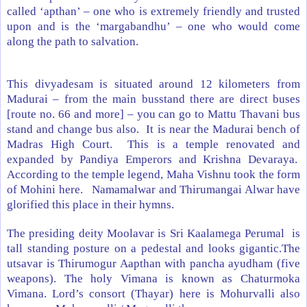
called ‘apthan’ – one who is extremely friendly and trusted
upon and is the ‘margabandhu’ – one who would come
along the path to salvation.
This divyadesam is situated around 12 kilometers from
Madurai – from the main busstand there are direct buses
[route no. 66 and more] – you can go to Mattu Thavani bus
stand and change bus also. It is near the
Madurai
bench of
Madras High Court. This is a temple renovated and
expanded by Pandiya Emperors and Krishna Devaraya.
According to the temple legend, Maha Vishnu took the form
of Mohini here. Namamalwar and Thirumangai Alwar have
glorified this place in their hymns.
The presiding deity Moolavar is Sri Kaalamega Perumal is
tall standing posture on a pedestal and looks gigantic.The
utsavar is Thirumogur Aapthan with pancha ayudham (five
weapons). The holy Vimana is known as Chaturmoka
Vimana. Lord’s consort (Thayar) here is Mohurvalli also