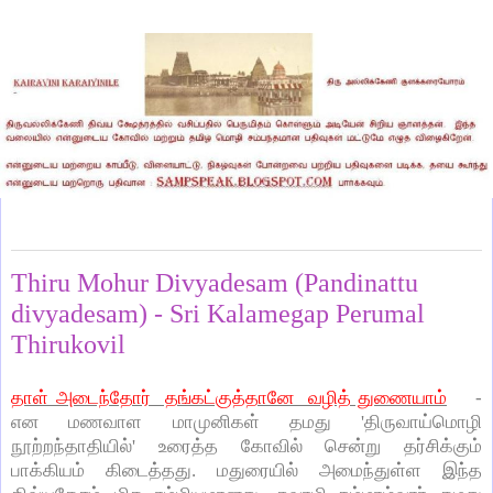
Wednesday, December 4, 2013
Thiru Mohur Divyadesam (Pandinattu
divyadesam) - Sri Kalamegap Perumal
Thirukovil
தாள் அடைந்தோர் தங்கட்குத்தானே வழித் துணையாம்
-
என மணவாள மாமுனிகள் தமது 'திருவாய்மொழி
நூற்றந்தாதியில்' உரைத்த கோவில் சென்று தர்சிக்கும்
பாக்கியம் கிடைத்தது. மதுரையில் அமைந்துள்ள இந்த