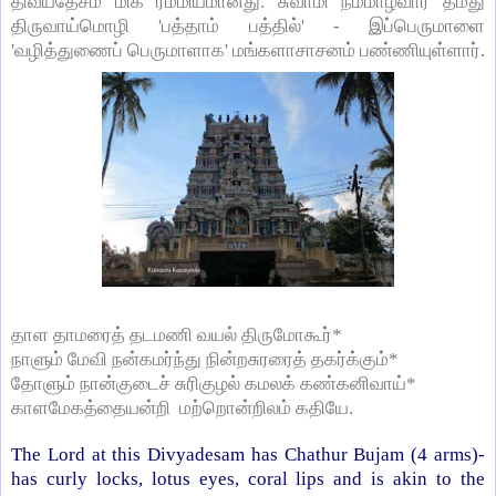
திவ்யதேசம் மிக ரம்மியமானது. சுவாமி நம்மாழ்வார் தமது
திருவாய்மொழி 'பத்தாம் பத்தில்' - இப்பெருமாளை
'வழித்துணைப் பெருமாளாக' மங்களாசாசனம் பண்ணியுள்ளார்.
தாள தாமரைத் தடமணி வயல் திருமோகூர்*
நாளும் மேவி நன்கமர்ந்து நின்றசுரரைத் தகர்க்கும்*
தோளும் நான்குடைச் சுரிகுழல் கமலக் கண்கனிவாய்*
காளமேகத்தையன்றி மற்றொன்றிலம் கதியே.
The Lord at this Divyadesam has Chathur Bujam (4 arms)-
has curly locks, lotus eyes, coral lips and is akin to the