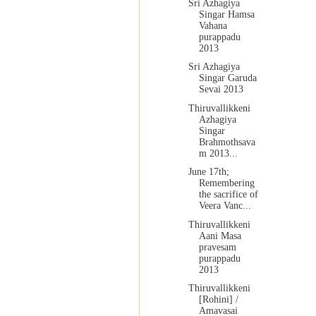
Sri Azhagiya
Singar Hamsa
Vahana
purappadu
2013
Sri Azhagiya
Singar Garuda
Sevai 2013
Thiruvallikkeni
Azhagiya
Singar
Brahmothsava
m 2013...
June 17th;
Remembering
the sacrifice of
Veera Vanc...
Thiruvallikkeni
Aani Masa
pravesam
purappadu
2013
Thiruvallikkeni
[Rohini] /
Amavasai