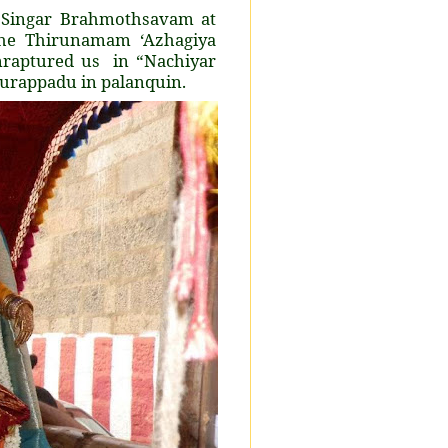
 Singar Brahmothsavam at
the Thirunamam ‘Azhagiya
enraptured us in “Nachiyar
urappadu in palanquin.