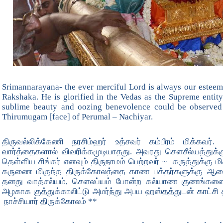
Srimannarayana- the ever merciful Lord is always our esteeme
Rakshaka. He is glorified in the Vedas as the Supreme entit
sublime beauty and oozing benevolence could be observed 
Thirumugam [face] of Perumal – Nachiyar.
திருவல்லிக்கேணி நரசிம்ஹர் உத்சவர் கம்பீரம் மிக்கவ
வார்த்தைகளால் விவரிக்கமுடியாதது. அவரது சௌசீல்யத்துக்கு
தெள்ளிய சிங்கர் எனவும் திருநாமம் பெற்றவர் ~ கருத்துக்கு
கருணை மிகுந்த திருக்கோலத்தை காண பக்தர்களுக்கு ஆசை
தனது வாத்சல்யம், சௌலப்யம் போன்ற கல்யாண குணங்களை எ
அழகாக குத்துக்காலிட்டு அமர்ந்து அபய ஹஸ்தத்துடன் காட்சி 
நாச்சியார் திருக்கோலம் **