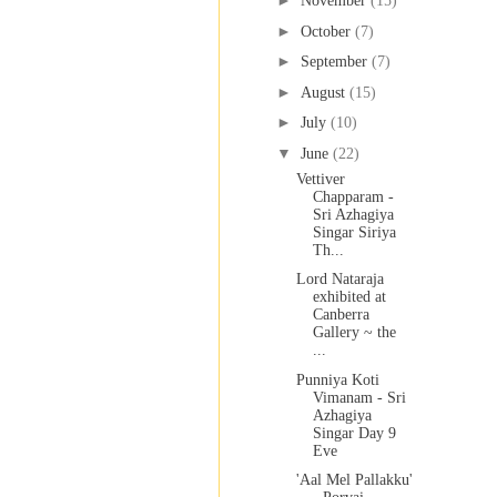
►
November
(15)
►
October
(7)
►
September
(7)
►
August
(15)
►
July
(10)
▼
June
(22)
Vettiver
Chapparam -
Sri Azhagiya
Singar Siriya
Th...
Lord Nataraja
exhibited at
Canberra
Gallery ~ the
...
Punniya Koti
Vimanam - Sri
Azhagiya
Singar Day 9
Eve
'Aal Mel Pallakku'