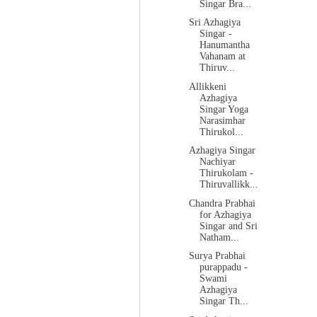
Singar Bra...
Sri Azhagiya
Singar -
Hanumantha
Vahanam at
Thiruv...
Allikkeni
Azhagiya
Singar Yoga
Narasimhar
Thirukol...
Azhagiya Singar
Nachiyar
Thirukolam -
Thiruvallikk...
Chandra Prabhai
for Azhagiya
Singar and Sri
Natham...
Surya Prabhai
purappadu -
Swami
Azhagiya
Singar Th...