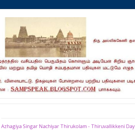
Saturday, June 22, 2013
Azhagiya Singar Nachiyar Thirukolam - Thiruvallikkeni Day