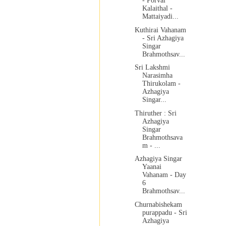
- Porvai
Kalaithal -
Mattaiyadi...
Kuthirai Vahanam
- Sri Azhagiya
Singar
Brahmothsav...
Sri Lakshmi
Narasimha
Thirukolam -
Azhagiya
Singar...
Thiruther : Sri
Azhagiya
Singar
Brahmothsava
m - ...
Azhagiya Singar
Yaanai
Vahanam - Day
6
Brahmothsav...
Churnabishekam
purappadu - Sri
Azhagiya