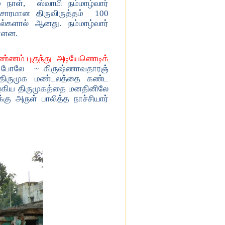
் நாள், ஸ்வாமி நம்மாழ்வார்
வேதசாரமான திருவிருத்தம் 100
்களால் ஆனது. நம்மாழ்வார்
உள்ளன.
ண்ணம் புகுந்து அடியேனொடிக்
ு போலே ~ கிருஷ்ணாவதாரஞ்
 திருமுக மண்டலத்தை கண்ட
கிய திருமுகத்தை மனதினிலே
கு அருள் பாலித்த நாச்சியார்