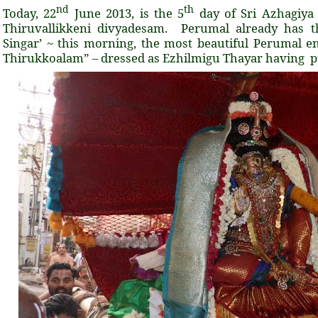
nd
th
Today, 22
June 2013, is the 5
day of Sri Azhagiya
Thiruvallikkeni divyadesam. Perumal already has 
Singar’ ~ this morning, the most beautiful Perumal 
Thirukkoalam” – dressed as Ezhilmigu Thayar having p