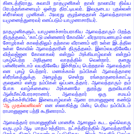
கிடைத்திராது. சுவாமி நாதமுனிகள் தான் நாலாயிர திவ்ய
பிரபந்தங்களையும் ஒன்று திரட்டியவர். இவருடைய புதல்வன்
ஸ்ரீஈஸ்வர முனிகள். அவரது குழந்தைதான் ஆளவந்தாரான
யமுனைத்துரைவர் எனப்படும் யாமுனாசாரியர்.
நாதமுனிகளும்
,
யாமுனாச்சார்யராகிய ஆளவந்தாரும் பிறந்த
திருத்தலம்
, ‘
காட்டு மன்னனார் கோவில்
’.
வீரநாராயணபுரம் என
சோழர்கள் காலத்திலும் தற்கால வீராணம் ஏரி உள்ள இடத்தில
உள்ள கோவில் ஆளவந்தாரின் திருத்தலம்.
இளம்வயதிலேயே
வித்வஜ்ஜன கோலாகலர் என்றும் அக்கியாழ்வான் என்றும்
புகழ்பெற்ற அறிஞரை வாதத்தில் வென்றார். தனது
பன்னிரண்டாம் வயதிலேயே இச்சிறப்பு பெற்றதால் ஆளவந்தார்
என புகழ் பெற்றார். மணக்கால் நம்பிகள் ஆளவந்தாரை
ஸ்ரீரங்கத்துக்கு அழைத்து சென்று ரங்கநாதரைக்காட்டி
குலதனம் என்று நம்பிகள் ஒப்படைத்தார். ஆளவந்தாரும் தம்
போக வாழ்க்கையை அக்கணமே துறந்து துறவியாகி
ஆன்மீகப்பேரரசரானார். ஆளவந்தார் ஒரு சமயம்
திருக்கச்சியிலே இளையாழ்வான் ஆனா ராமானுஜரை கண்டு
'
ஆ முதல்வனிவன்
'
என ஸ்லாகித்து பின்பு பெரிய நம்பியிடம்
ராமானுஜரை பற்றி கூறினாராம்.
ஆளவந்தார் ராமானுஜரின் மானசீக ஆசானும் கூட. ஒவ்வொரு
வருடமும் ஆடி
மாதம் உத்திராட நட்சத்திரத்தில் ஆளவந்தாரின்
பிறந்த தினம் கொண்டாடப்படுகிறது. இவர் அருளிச் செய்த