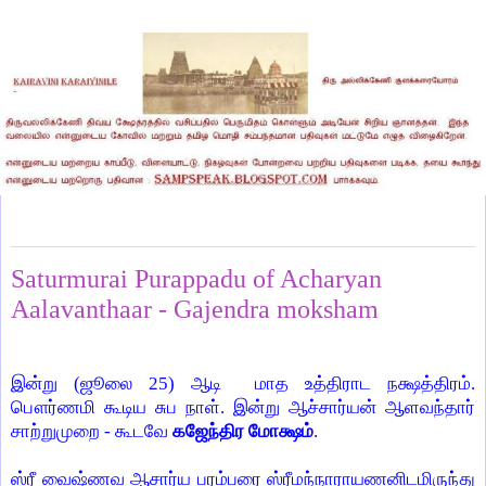
Sunday, July 25, 2010
Saturmurai Purappadu of Acharyan
Aalavanthaar - Gajendra moksham
இன்று (ஜூலை
25)
ஆடி
மாத உத்திராட நக்ஷத்திரம்.
பௌர்ணமி கூடிய சுப நாள். இன்று ஆச்சார்யன் ஆளவந்தார்
சாற்றுமுறை - கூடவே
கஜேந்திர மோக்ஷம்
.
ஸ்ரீ வைஷ்ணவ ஆசார்ய பரம்பரை ஸ்ரீமந்நாராயணனிடமிருந்து