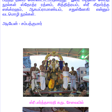
நூல்கள் ஸ்தோத்ர ரத்னம்
,
சித்தித்ரயம்
,
ஸ்ரீ கீதார்த்த
ஸங்க்ரஹம்
,
ஆகமப்ராமாண்யம்
,
சதுஸ்லோகி என்னும்
வடமொழி நூல்கள்.
அடியேன் - சம்பத்குமார்
ஸ்ரீ பார்த்தசாரதி கருட சேவையில்