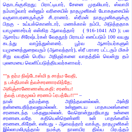
தொடங்குகிறது
;
பிராட்டியார்
,
சேனை முதலியார்
,
ஸ்வாமி
நம்மாழ்வார் என்னும் வரிசையில் நாதமுனிகள் யோகதசையில்
வகுளாபரணருக்குச் சீடரானார். ஸ்ரீமன் நாதமுனிகளுக்கு
பிறகு - உய்யக்கொண்டார்
,
மணக்கால் நம்பி
,
அடுத்ததாக
யாமுனாசர்யர் என்கிற ஆளவந்தார் (
916-1041 AD );
பல
ஆசார்ய சிரேஷ்டர்கள் வேதநூற் பிராயம் எனப்படும்
100
வயது
கடந்து வாழ்ந்துள்ளனர். பூர்வ ஆசார்யர்களுள்
யமுனைத்துறைவரும் (ஆளவந்தார்)
,
ஸ்ரீ பராசர பட்டரும் மிகச்
சிறு வயதில் பெரிய அறிஞர்களை வாதத்தில் வென்று தம்
புலமையை வெளிப்படுத்தியவர்களாவர்.
""
ந தர்ம நிஷ்டோஸ்மி ந சாத்ம வேதி
,
ந பக்திமான் த்வச்சரணாரவிந்தே
;
அகிஞ்சானோனான்யகதி: சரண்ய!
த்வத் பாதமூலம் சரணம் ப்ரபத்யே!!""
–
நான் தர்மத்தை அறிந்தவனல்லன். அன்றி
தன்னையறிந்தவனுமல்லன். உன்னுடைய பாதகமலங்களை
சரணடைந்த பக்தனுமல்லன். வேறொன்றுமறியாது உன்னை
சரணடைவதே கதியென்றெண்ணி உன் பாதங்களில்
சரணடைகிறேன். என்பது - ஆளவந்தார் வாக்கு. நாதமுனிகள்
இல்லாமலிருந்தால் நமக்கு நாலாயிர திவ்ய பிரபந்தம்