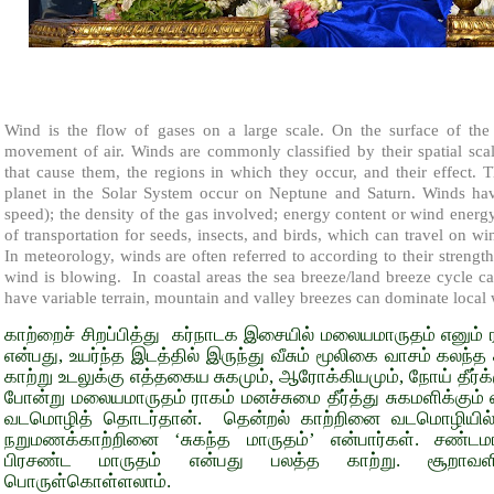
Wind is the flow of gases on a large scale. On the surface of the
movement of air. Winds are commonly classified by their spatial scale
that cause them, the regions in which they occur, and their effect.
planet in the Solar System occur on Neptune and Saturn. Winds hav
speed); the density of the gas involved; energy content or wind energy
of transportation for seeds, insects, and birds, which can travel on wi
In meteorology, winds are often referred to according to their strengt
wind is blowing. In coastal areas the sea breeze/land breeze cycle ca
have variable terrain, mountain and valley breezes can dominate local 
காற்றைச் சிறப்பித்து கர்நாடக இசையில் மலையமாருதம் எனும
என்பது, உயர்ந்த இடத்தில் இருந்து வீசும் மூலிகை வாசம் கலந்
காற்று உடலுக்கு எத்தகைய சுகமும், ஆரோக்கியமும், நோய் தீர
போன்று மலையமாருதம் ராகம் மனச்சுமை தீர்த்து சுகமளிக்கும
வடமொழித் தொடர்தான். தென்றல் காற்றினை வடமொழியில் ம
நறுமணக்காற்றினை ‘சுகந்த மாருதம்’ என்பார்கள். சண்டமா
பிரசண்ட மாருதம் என்பது பலத்த காற்று. சூறாவள
பொருள்கொள்ளலாம்.