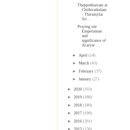
Theppothsavam at
Chithiraikulam
- Thirumylai
Sri ...
Praying our
Emperuman
and
significance of
Acaryar ...
►
April
(14)
►
March
(43)
►
February
(37)
►
January
(27)
►
2020
(333)
►
2019
(188)
►
2018
(189)
►
2017
(199)
►
2016
(201)
►
2015
(156)