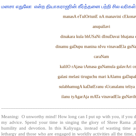
மனசா எதுலோ என்ற தியாகராஜரின் கீர்த்தனை பற்றி சில வரிகள்
manasA eTulOrtunE nA manavini cEkona
anupallavi
dinakara kula bhUSaNi dInuDavai bhajana 
dinamu gaDupu manina nIvu vinavadEla guNa
caraNam
kalilO rAjasa tAmasa guNamula galavAri ce
galasi melasi tiruguchu mari kAlamu gaDapa
sulabhamugA kaDatEranu sUcanalanu teliya
ilanu tyAgarAja mATa vinavadEla guNavih
_______________________________________________________
Meaning: O unworthy mind! How long can I put up with you, if you do
my advice. Spend your time in singing the glory of Shree Rama ,t
humility and devotion. In this Kaliyuga, instead of wasting time 
lethargy and those who are engaged in worldly activities all the time