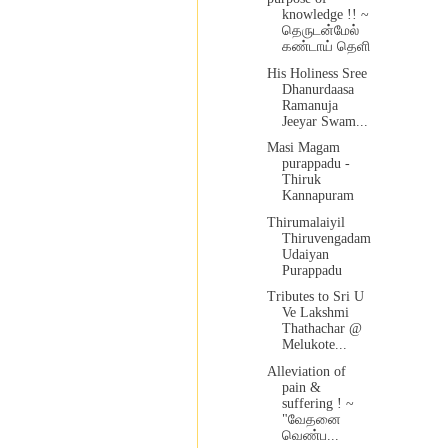
knowledge !! ~
தெருடன்மேல்
கண்டாய் தெளி
His Holiness Sree
Dhanurdaasa
Ramanuja
Jeeyar Swam...
Masi Magam
purappadu -
Thiruk
Kannapuram
Thirumalaiyil
Thiruvengadam
Udaiyan
Purappadu
Tributes to Sri U
Ve Lakshmi
Thathachar @
Melukote...
Alleviation of
pain &
suffering ! ~
"வேதனை
வெண்ப...