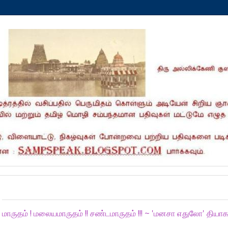
Thursday, May 13, 2021
மாருதம் ! மலையமாருதம் !! சண்டமாருதம் !!! ~ 'மனசா எதுலோ' தியா