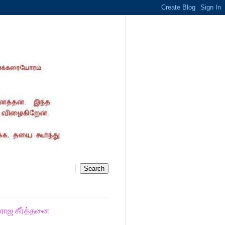
கராஜ கீர்த்தனை