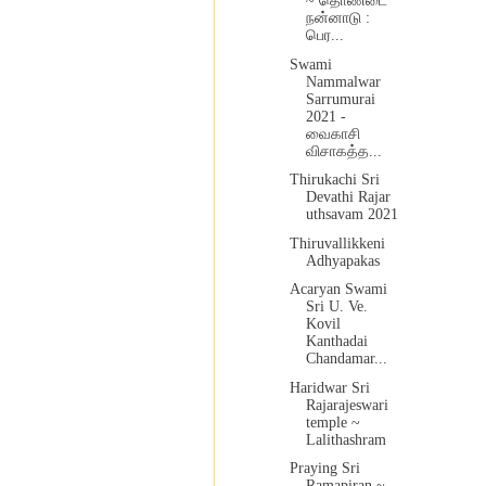
~ தொண்டை
நன்னாடு :
பெர...
Swami
Nammalwar
Sarrumurai
2021 -
வைகாசி
விசாகத்த...
Thirukachi Sri
Devathi Rajar
uthsavam 2021
Thiruvallikkeni
Adhyapakas
Acaryan Swami
Sri U. Ve.
Kovil
Kanthadai
Chandamar...
Haridwar Sri
Rajarajeswari
temple ~
Lalithashram
Praying Sri
Ramapiran ~