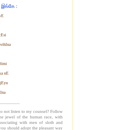
 இங்கே :
vE
cEsi
vihIna
limi
ka nE
 jEyu
Ina
_________
 not listen to my counsel? Follow
he jewel of the human race, with
associating with men of sloth and
, you should adopt the pleasant way