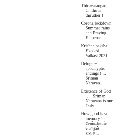
Thiruvarangam
Chithirai
thiruther !
Corona lockdown,
Summer rains
and Praying
Emperuma...
Krishna paksha
Ekadasi -
Vaikasi 2021
Deluge ~
apocalyptic
endings ! ...
Sriman
Narayan...
Existence of God
.. .. Sriman
Narayana is our
Only...
How good is your
memory ! ~
சோர்வினால்
பொருள்
வைத...