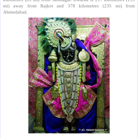
mi) away from Rajkot and 378 kilometres (235 mi) from
Ahmedabad.