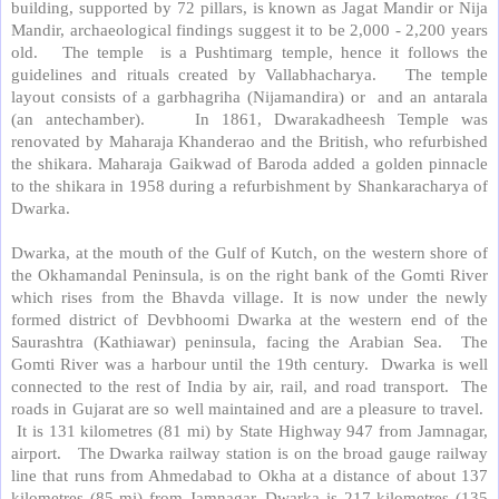
building, supported by 72 pillars, is known as Jagat Mandir or Nija
Mandir, archaeological findings suggest it to be 2,000 - 2,200 years
old.
The temple
is a Pushtimarg temple, hence it follows the
guidelines and rituals created by Vallabhacharya.
The temple
layout consists of a garbhagriha (Nijamandira) or
and an antarala
(an antechamber).
In 1861, Dwarakadheesh Temple was
renovated by Maharaja Khanderao and the British, who refurbished
the shikara. Maharaja Gaikwad of Baroda added a golden pinnacle
to the shikara in 1958 during a refurbishment by Shankaracharya of
Dwarka.
Dwarka, at the mouth of the Gulf of Kutch, on the western shore of
the Okhamandal Peninsula, is on the right bank of the Gomti River
which rises from the Bhavda village. It is now under the newly
formed district of Devbhoomi Dwarka at the western end of the
Saurashtra (Kathiawar) peninsula, facing the Arabian Sea.
The
Gomti River was a harbour until the 19th century.
Dwarka is well
connected to the rest of India by air, rail, and road transport.
The
roads in Gujarat are so well maintained and are a pleasure to travel.
It is 131 kilometres (81 mi) by State Highway 947 from Jamnagar,
airport.
The Dwarka railway station is on the broad gauge railway
line that runs from Ahmedabad to Okha at a distance of about 137
kilometres (85 mi) from Jamnagar. Dwarka is 217 kilometres (135