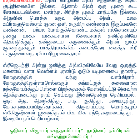
ஸ்ரீகண்ணபிரான்.
அவர் வாழ்வில் அவர் சந்திக்காத கடின
சூழ்நிலைகளே இல்லை. ஆனால் அவர் ஒரு முறை கூட
சோகப்படவில்லை. மலர்ந்த, சிரித்த முகம் மாறியதே இல்லை.
அருளின் மொத்த உருவ அமைப்பு அவர்.
உலக
உயிர்களுகெல்லாம் ஞான ஒளி தருகிற கண்ணாக இருப்பவனே
கண்ணன்.
பற்பல போக்குக்கொண்ட மக்கள் எல்லோரையும்
தனது வகை வகைகளான லீலைகளால் தனித்தனியே
ஆகர்ஷித்துத் தன்னுடைய கருணைக்கும் அதன் மூலம்
ஞானத்துக்கும் பாத்திரமாக்கிக் கடைத்தேற வைத்த ஸ்ரீ
கிருஷ்ணாவதாரமே பரிபூரணவதாரம்.
ஸ்ரீஜெயந்தி அன்று ஜனித்து அவ்விரவிலேயே வேறு ஒருத்தி
மகனாய் வளர வெள்ளம் புரண்டு ஓடும் யமுனையை தாண்டி
கோகுலத்தில் வந்து வளர்கிறார்.
கோகுலத்திலுள்ளாரெல்லாரும் தங்கட்குத் தலைவரான
நந்தகோபர்க்குப் பிள்ளை பிறந்ததாகக் கேள்விப்பட்டு அளவற்ற
ஆநந்தமடைந்து தாம் செய்வது இன்னதென்று தெரியாமல்,
ஓடி; ஆடி, ஆனந்தித்து, பாடி, குதித்து, பறையடித்து,
கோலாஹலமாயிருந்தார்கள்.
திருவாய்ப்படி மொத்தமும்
ஸ்ரீகிருஷ்ணன் ஜனனத்தால் மிக மிக சந்தோஷமடைந்தது.
இதையே நம் பெரியாழ்வார் :
ஓடுவார்
விழுவார் உகந்தாலிப்பார்*
நாடுவார்
நம் பிரான்
எங்குற்றானென்பார் ?