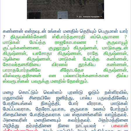
கண்ணன் என்றவுடன் உங்கள் மனதில் தெரியும் பெருமாள் யார்
?
திருவல்லிக்கேணி ஸ்ரீபார்த்தசாரதி எம்பெருமானா ?
மாடுகள் மேய்த்த ராஜகோபாலனா ! குருவாயூர்
குட்டிக்கண்ணனா,
குழலூதும் கிருஷ்ணன், மாடுகளுடன்
கிருஷ்ணன், யாசோதா கிருஷ்ணன், ராதே கிருஷ்ணன்,
ஆலிலை கிருஷ்ணன், மாடுகள் மேய்த்த கண்ணன்,
கோவர்தனகிரியை விரலால் தூக்கிய கண்ணன்,
பாராதபோர்தனிலே கீதோபதேச கிருஷ்ணன்,
விஸ்வரூபதரிசனன் என பல்லாயிரக்கணக்கான திவ்ய
ஸ்வரூபங்கள்
பலருக்கு மனதில் தோன்றும்.
மழை கொட்டும் வெள்ளம் புரண்டு ஓடும் நள்ளிரவில்,
மதுராவில் சிறையிலே ஜனித்து, பால்ய பருவத்திலேயே
பேரதிசயங்கள் நிகழ்த்தி, போர் வீரராக, மாடுகள்
மேய்ப்பவராக, தேரோட்டியாக, குருவாக உலகம் போற்றும்
கீதையினை போதித்தவராக பல ஸ்தானங்களில் வாழ்ந்தவர்.
அனைவரின் மனதினையும் கவர்ந்தவர். அதர்மத்தினை
அழித்து தர்மத்தினை நிலை நாட்டியவர் -
பகவான்