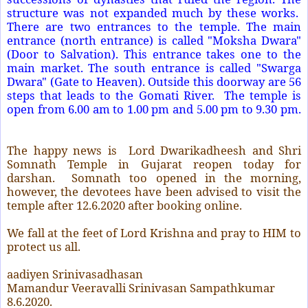
structure was not expanded much by these works.
There are two entrances to the temple. The main
entrance (north entrance) is called "Moksha Dwara"
(Door to Salvation). This entrance takes one to the
main market. The south entrance is called "Swarga
Dwara" (Gate to Heaven). Outside this doorway are 56
steps that leads to the Gomati River.
The temple is
open from 6.00 am to 1.00 pm and 5.00 pm to 9.30 pm.
The happy news is
Lord Dwarikadheesh and Shri
Somnath Temple in Gujarat reopen today for
darshan.
Somnath too opened in the morning,
however, the devotees have been advised to visit the
temple after 12.6.2020 after booking online.
We fall at the feet of Lord Krishna and pray to HIM to
protect us all.
aadiyen Srinivasadhasan
Mamandur Veeravalli Srinivasan Sampathkumar
8.6.2020.