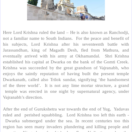
Here Lord Krishna ruled the land – He is also known as Ranchodji,
not a familiar name to South Indians.
For the peace and benefit of
his subjects, Lord Krishna after his seventeenth battle with
Jarassandhan, king of Magadh Desh, fled from Mathura, and
eventually arrived with his army at Okhamandal.
Shri Krishna
established his capital at Dwarka on the bank of the Gomti Creek.
Krishna was succeeded by the great grandson of Vajranabh, who
enjoys the saintly reputation of having built the present temple
Dwarkanath, called also Trilok sundar, signifying ‘the handsomest
of the three world’.
It is not any lime mortar structure, a grand
temple was erected in one night by supernatural agency, under
Vajranabh’s direction.
After the end of Gurukshetra war towards the end of Yug,
Yadavas
ruled and
perished squabbling.
Lord Krishna too left this earth -
Dwarka submerged under the sea. In recent centuries too this
region has seen many invaders plundering and killing people and