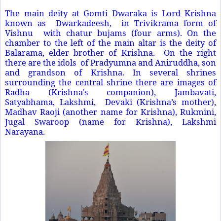
The main deity at Gomti Dwaraka is Lord Krishna
known as
Dwarkadeesh,
in Trivikrama form of
Vishnu
with chatur bujams (four arms). On the
chamber to the left of the main altar is the deity of
Balarama, elder brother of Krishna.
On the right
there are the idols
of Pradyumna and Aniruddha, son
and grandson of Krishna. In several shrines
surrounding the central shrine there are images of
Radha (Krishna's companion), Jambavati,
Satyabhama, Lakshmi,
Devaki (Krishna’s mother),
Madhav Raoji (another name for Krishna), Rukmini,
Jugal Swaroop (name for Krishna), Lakshmi
Narayana.