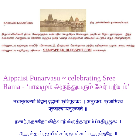
Thursday, November 5, 2020
Aippaisi Punarvasu ~ celebrating Sree
Rama - ‘பாவமும் அருந்துயரும் வேர் பறியும்’
नचानृतकथो विद्वान् वृद्धानां प्रतिपूजकः । अनुरक्तः प्रजाभिश्च
प्रजाश्चाप्यनुरञ्जते ॥
நசாந்ருதகதோ வித்வாந் வ்ருத்தாநாம் ப்ரதிபூஜக: ।
அநுரக்த: ப்ரஜாபிஸ்ச ப்ரஜாஸ்சாப்யநுரஞ்ஜதே ॥