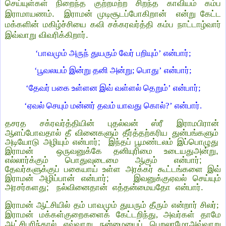
செய்யுள்கள் நிறைந்த குற்றமற்ற சிறந்த காவியம் கம்ப
இராமாயணம்.
இராமன் முடிசூடப்போகிறான்
என்று கேட்ட
மக்களின் மகிழ்ச்சியை கவி சக்கரவர்த்தி கம்ப நாட்டாழ்வார்
இவ்வாறு விவரிக்கிறார்.
‘பாவமும் அருந் துயரும் வேர் பறியும்’ என்பார்;
‘பூவலயம் இன்று தனி அன்று; பொது’ என்பார்;
‘தேவர் பகை உள்ளன இவ் வள்ளல் தெறும்’ என்பார்;
‘ஏவல் செயும் மன்னர் தவம் யாவது கொல்?’ என்பார்.
தசரத சக்ரவர்த்தியின் புதல்வன் ஸ்ரீ இராமபிரான்
ஆளப்போவதால் தீ வினைகளும்
தீர்த்தற்கரிய துன்பங்களும்
அடியோடு அழியும் என்பார்;
இந்தப் பூமண்டலம் இப்பொழுது
இராமன் ஒருவனுக்கே தனியுரிமை உடையதுஅன்று,
எல்லார்க்கும் பொதுவுடைமை ஆகும் என்பார்;
தேவர்களுக்குப் பகையாய் உள்ள அரக்கர் கூட்டங்களை இவ்
இராமன் அழிப்பான் என்பார்;
இவனுக்குஏவல் செய்யும்
அரசர்களது;
நல்வினைதான்
எத்தன்மையதோ
என்பார்.
இராமன் ஆட்சியில் தம் பாவமும் துயரும் தீரும் என்றார் சிலர்;
இராமன் மக்கள்குறைகளைக் கேட்டறிந்து, அவர்கள் தாமே
ஆட்சிபுரிந்தால் எவ்வாறு நன்மையைப் பெறலாமோஅவ்வாறு