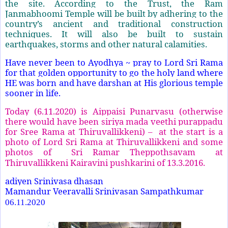
the site. According to the Trust, the Ram
Janmabhoomi Temple will be built by adhering to the
country’s ancient and traditional construction
techniques. It will also be built to sustain
earthquakes, storms and other natural calamities.
Have never been to Ayodhya ~ pray to Lord Sri Rama
for that golden opportunity to go the holy land where
HE was born and have darshan at His glorious temple
sooner in life.
Today (6.11.2020) is Aippaisi Punarvasu (otherwise
there would have been siriya mada veethi purappadu
for Sree Rama at Thiruvallikkeni) – at the start is a
photo of Lord Sri Rama at Thiruvallikkeni and some
photos of Sri Ramar Theppothsavam at
Thiruvallikkeni Kairavini pushkarini of 13.3.2016.
adiyen Srinivasa dhasan
Mamandur Veeravalli Srinivasan Sampathkumar
06.11.2020