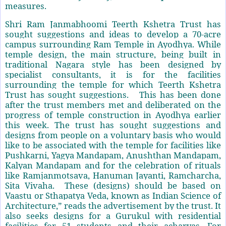
measures.
Shri Ram Janmabhoomi Teerth Kshetra Trust has
sought suggestions and ideas to develop a 70-acre
campus surrounding Ram Temple in Ayodhya. While
temple design, the main structure, being built in
traditional Nagara style has been designed by
specialist consultants, it is for the facilities
surrounding the temple for which Teerth Kshetra
Trust has sought suggestions. This has been done
after the trust members met and deliberated on the
progress of temple construction in Ayodhya earlier
this week. The trust has sought suggestions and
designs from people on a voluntary basis who would
like to be associated with the temple for facilities like
Pushkarni, Yagya Mandapam, Anushthan Mandapam,
Kalyan Mandapam and for the celebration of rituals
like Ramjanmotsava, Hanuman Jayanti, Ramcharcha,
Sita Vivaha. These (designs) should be based on
Vaastu or Sthapatya Veda, known as Indian Science of
Architecture,” reads the advertisement by the trust. It
also seeks designs for a Gurukul with residential
facilities for 51 students and their acharyas. For