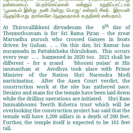
நன்மையைப் பெறச்செய்வான் என்னும் உறுதிப்பாட்டால்
‘பூவலயம் இன்று தனி அன்று; பொது’ என்றார் சிலர். இராமன்
ஆளும்போது தாங்களே ஆளுவதாகக் கருதினர் என்பதாம்.
th
At Thiruvallikkeni divyadesam the 6
day of
Theppothsavam is for Sri Rama Piran – the great
Maryadha purush who crossed Ganges in boats
driven by Guhan. .. .. On this day, Sri Ramar has
purappadu in Pattabisheka thirulokam.
This occurs
every year
.. .. happened in 2020 too. 2021 shall be
different – for a grand ‘bhoomi pujan’ at His
janmasthan at Ayodhya took place with Prime
Minister of the Nation Shri Narendra Modi
participating. After the Apex Court verdict, the
construction work at the site has gathered pace.
Designs and maps for the temple have been laid down
while the drilling operations are initiated. Shri Ram
Janmabhoomi Teerth Kshetra trust which will be
overlooking the construction project has said that the
temple will have 1,200 pillars in a depth of 200 feet.
Further, the temple itself is expected to be 161 feet
tall.