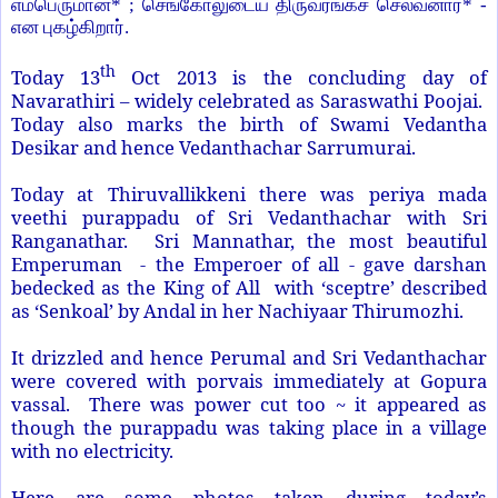
எம்பெருமான்* ; செங்கோலுடைய திருவரங்கச் செல்வனார்* -
என புகழ்கிறார்.
th
Today 13
Oct 2013 is the concluding day of
Navarathiri – widely celebrated as Saraswathi Poojai.
Today also marks the birth of Swami Vedantha
Desikar and hence Vedanthachar Sarrumurai.
Today at Thiruvallikkeni there was periya mada
veethi purappadu of Sri Vedanthachar with Sri
Ranganathar. Sri Mannathar, the most beautiful
Emperuman - the Emperoer of all - gave darshan
bedecked as the King of All with ‘sceptre’ described
as ‘Senkoal’ by Andal in her Nachiyaar Thirumozhi.
It drizzled and hence Perumal and Sri Vedanthachar
were covered with porvais immediately at Gopura
vassal. There was power cut too ~ it appeared as
though the purappadu was taking place in a village
with no electricity.
Here are some photos taken during today’s