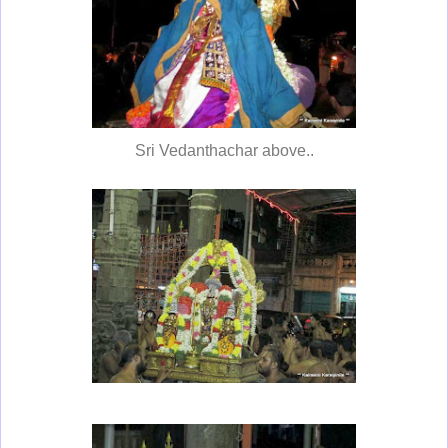
Sri Vedanthachar above..