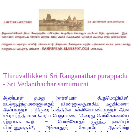
Sunday, October 13, 2013
Thiruvallikkeni Sri Ranganathar purappadu
- Sri Vedanthachar sarrumurai
ஆண்டாள் தமது 'நாச்சியார் திருமொழியில்'
கடல்சூழ்ந்தமண்ணுலகும் விண்ணுலகுமாகிய பகுதிகளை
ஆள்பவனும் ; திருவரங்கத்திலே பள்ளிகொண்டவனும் ஆன
சக்ரவர்த்தியான பெரிய பெருமாளை 'அவரது செங்கோலையே
ஏற்றமாக கூறி ~ பொங்கோதம் சூழ்ந்த புவனியும்
விண்ணுலகும்*; அங்காதுஞ் சோராமே ஆள்கின்ற